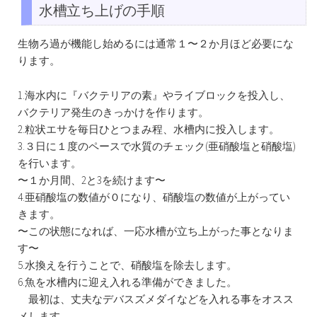
水槽立ち上げの手順
生物ろ過が機能し始めるには通常１〜２か月ほど必要にな
ります。
1.海水内に『バクテリアの素』やライブロックを投入し、
バクテリア発生のきっかけを作ります。
2.粒状エサを毎日ひとつまみ程、水槽内に投入します。
3.３日に１度のペースで水質のチェック(亜硝酸塩と硝酸塩)
を行います。
〜１か月間、2と3を続けます〜
4.亜硝酸塩の数値が０になり、硝酸塩の数値が上がってい
きます。
〜この状態になれば、一応水槽が立ち上がった事となりま
す〜
5.水換えを行うことで、硝酸塩を除去します。
6.魚を水槽内に迎え入れる準備ができました。
最初は、丈夫なデバスズメダイなどを入れる事をオスス
メします。