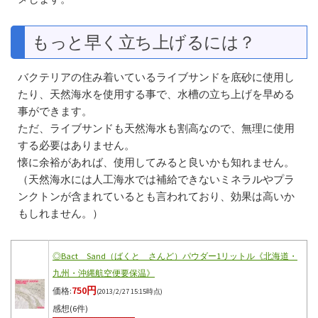
もっと早く立ち上げるには？
バクテリアの住み着いているライブサンドを底砂に使用し
たり、天然海水を使用する事で、水槽の立ち上げを早める
事ができます。
ただ、ライブサンドも天然海水も割高なので、無理に使用
する必要はありません。
懐に余裕があれば、使用してみると良いかも知れません。
（天然海水には人工海水では補給できないミネラルやプラ
ンクトンが含まれているとも言われており、効果は高いか
もしれません。）
◎Bact Sand（ばくと さんど）パウダー1リットル《北海道・
九州・沖縄航空便要保温》
750円
価格:
(2013/2/27 15:15時点)
感想(6件)