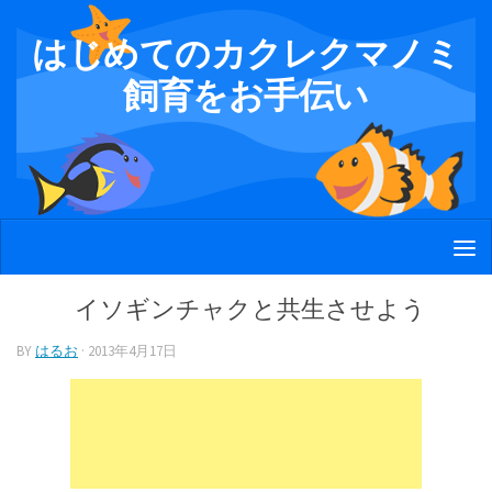
Skip to content
はじめてのカクレクマノミ
飼育をお手伝い
イソギンチャクと共生させよう
BY
はるお
·
2013年4月17日