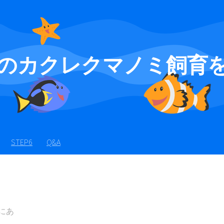
のカクレクマノミ飼育
STEP6
Q&A
にあ