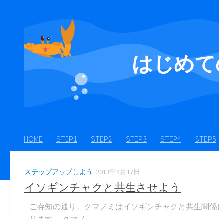
Skip to content
はじめて
HOME
STEP1
STEP2
STEP3
STEP4
STEP5
ステップアップしよう
2013年4月17日
イソギンチャクと共生させよう
ご存知の通り、クマノミはイソギンチャクと共生関係
ります。 クマノ...