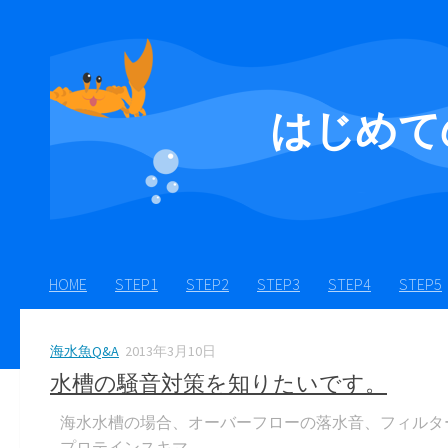
Skip to content
はじめて
HOME
STEP1
STEP2
STEP3
STEP4
STEP5
海水魚Q&A
2013年3月10日
水槽の騒音対策を知りたいです。
海水水槽の場合、オーバーフローの落水音、フィルタ
プロテインスキマ...