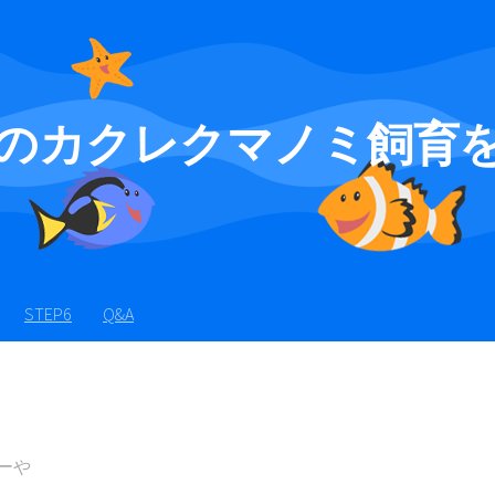
のカクレクマノミ飼育
STEP6
Q&A
ーや