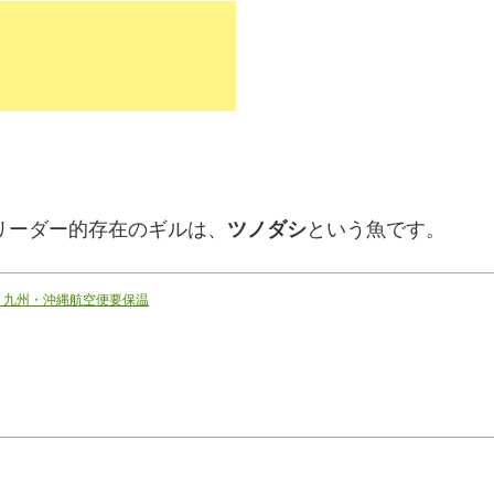
リーダー的存在のギルは、
ツノダシ
という魚です。
・九州・沖縄航空便要保温