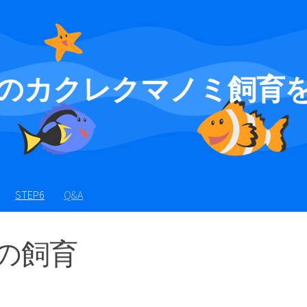
のカクレクマノミ飼育
STEP6
Q&A
の飼育