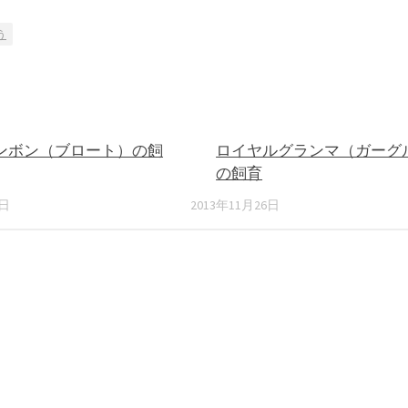
う
ンボン（ブロート）の飼
ロイヤルグランマ（ガーグ
の飼育
7日
2013年11月26日