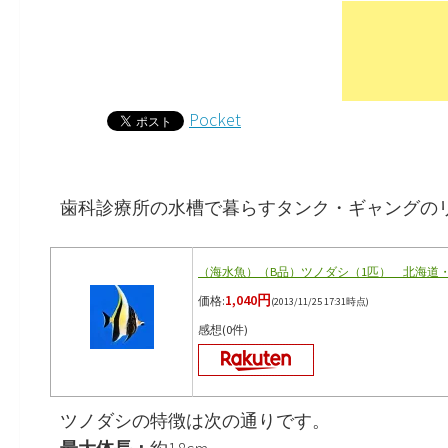
Pocket
歯科診療所の水槽で暮らすタンク・ギャングの
（海水魚）（B品）ツノダシ（1匹） 北海道
1,040円
価格:
(2013/11/25 17:31時点)
感想(0件)
ツノダシの特徴は次の通りです。