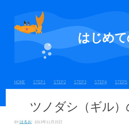
Skip to content
はじめて
HOME
STEP1
STEP2
STEP3
STEP4
STEP5
ツノダシ（ギル）
BY
はるお
·
2013年11月25日