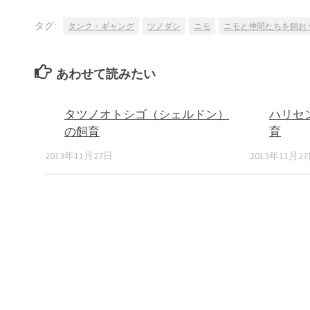
タグ:
タンク・ギャング
ツノダシ
ニモ
ニモと仲間たちを飼お
あわせて読みたい
タツノオトシゴ（シェルドン）
ハリセ
の飼育
育
2013年11月27日
2013年11月2