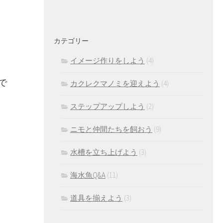
カテゴリー
イメージ作りをしよう
(4)
で
カクレクマノミを迎えよう
(4)
ステップアップしよう
(2)
ニモと仲間たちを飼おう
(9)
水槽を立ち上げよう
(3)
海水魚Q&A
(11)
道具を揃えよう
(3)