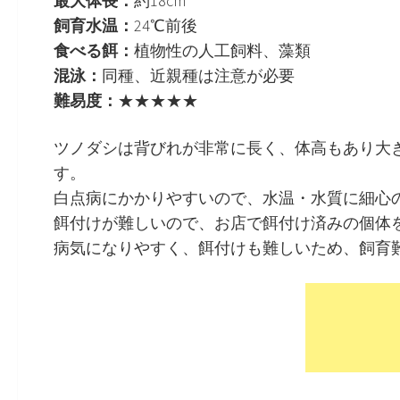
最大体長：
約18cm
飼育水温：
24℃前後
食べる餌：
植物性の人工飼料、藻類
混泳：
同種、近親種は注意が必要
難易度：
★★★★★
ツノダシは背びれが非常に長く、体高もあり大き
す。
白点病にかかりやすいので、水温・水質に細心
餌付けが難しいので、お店で餌付け済みの個体
病気になりやすく、餌付けも難しいため、飼育